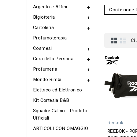
Argento e Affini

Confezione 
Bigiotteria

Cartoleria

Profumoterapia
Ci
Cosmesi

Cura della Persona

Profumeria

Mondo Bimbi

Elettrico ed Elettronico
Kit Cortesia B&B
Squadre Calcio - Prodotti
Ufficiali
Reebok
ARTICOLI CON OMAGGIO
REEBOK - PO