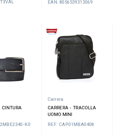
ET3VAL
EAN: 8056539313069
Carrera
- CINTURA
CARRERA - TRACOLLA
UOMO MINI
02MBE2340-K0
REF: CAP01MBA0408