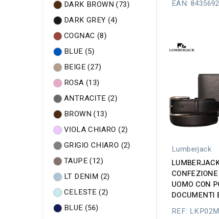
EAN: 843569
DARK BROWN
(73)
DARK GREY
(4)
COGNAC
(8)
BLUE
(5)
BEIGE
(27)
ROSA
(13)
ANTRACITE
(2)
BROWN
(13)
VIOLA CHIARO
(2)
GRIGIO CHIARO
(2)
Lumberjack
TAUPE
(12)
LUMBERJACK
CONFEZIONE
LT DENIM
(2)
UOMO CON P
CELESTE
(2)
DOCUMENTI 
BLUE
(56)
REF: LKP02