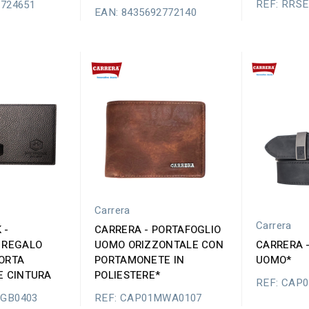
REF: RRS
2724651
EAN: 8435692772140
Carrera
Carrera
 -
CARRERA - PORTAFOGLIO
 REGALO
UOMO ORIZZONTALE CON
CARRERA 
ORTA
PORTAMONETE IN
UOMO*
E CINTURA
POLIESTERE*
REF: CAP
MGB0403
REF: CAP01MWA0107