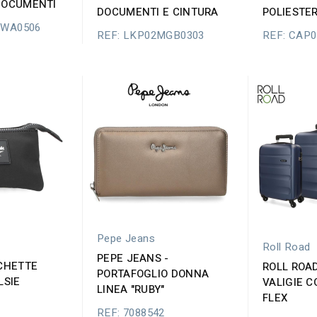
DOCUMENTI
DOCUMENTI E CINTURA
POLIESTE
WWA0506
REF: LKP02MGB0303
REF: CAP
Pepe Jeans
Roll Road
PEPE JEANS -
OCHETTE
ROLL ROAD
PORTAFOGLIO DONNA
LSIE
VALIGIE C
LINEA "RUBY"
FLEX
REF: 7088542