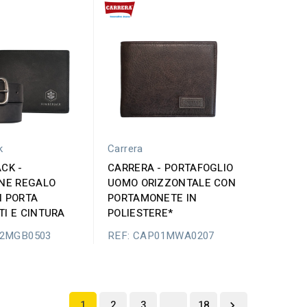
k
Carrera
CK -
CARRERA - PORTAFOGLIO
NE REGALO
UOMO ORIZZONTALE CON
 PORTA
PORTAMONETE IN
I E CINTURA
POLIESTERE*
02MGB0503
REF: CAP01MWA0207
1
2
3
…
18
