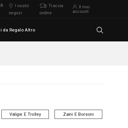
VA
I nostri
Traccia
Il mio
account
negozi
ordine
li da Regalo
Altro
Valigie E Trolley
Zaini E Borsoni