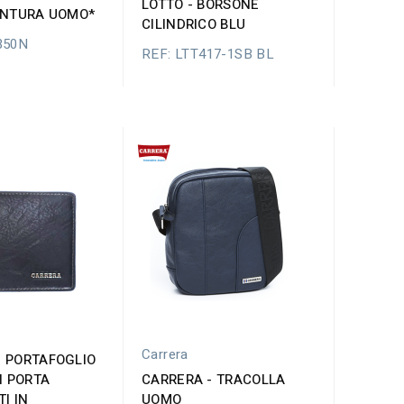
LOTTO - BORSONE
CINTURA UOMO*
CILINDRICO BLU
350N
REF: LTT417-1SB BL
Carrera
- PORTAFOGLIO
 PORTA
CARRERA - TRACOLLA
I IN
UOMO