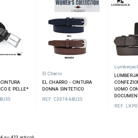
Lumberjac
El Charro
LUMBERJA
 CINTURA
EL CHARRO - CINTURA
CONFEZIO
CO E PELLE*
DONNA SINTETICO
UOMO CON
DOCUMENT
68U35
REF: C2074-68U25
REF: LKP
4 su 423 articoli