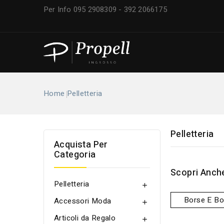
Per Info 095 2908309 - 392
Home
Pelletteria
Pelletteria
Acquista Per
Categoria
Scopri Anche
Pelletteria

Borse E Bor
Accessori Moda

Articoli da Regalo
