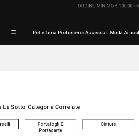
 2066175 ORDINE MINIMO € 100,00+I

Pelletteria
Profumeria
Accessori Moda
Artico
Portachiavi, Ferma soldi e Portamonete
 Le Sotto-Categorie Correlate
selli
Portafogli E
Cinture
Portacarte