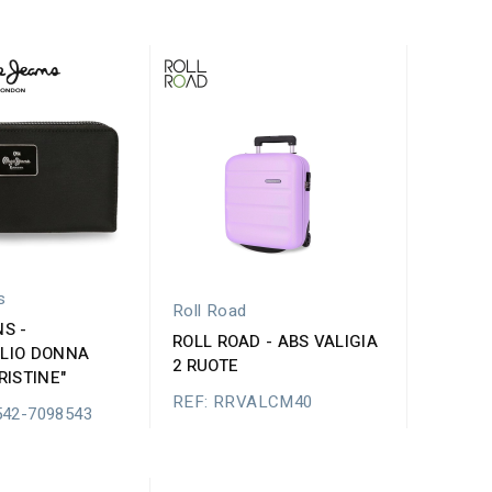
s
Roll Road
S -
ROLL ROAD - ABS VALIGIA
LIO DONNA
2 RUOTE
RISTINE"
REF: RRVALCM40
542-7098543