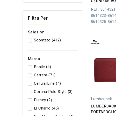
CERNIERE B
REF: 8614321
8614323-861
Filtra Per
8614325-861
Selezioni
Scontato
(412)
Marca
Basile
(4)
Carrera
(71)
CellularLine
(4)
Cortina Polo Style
(3)
Lumberjack
Disney
(2)
LUMBERJACK
El Charro
(45)
PORTAFOGLI