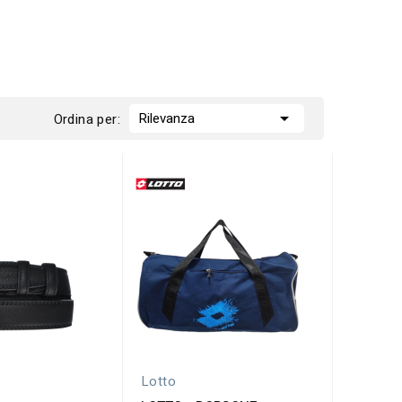

Rilevanza
Ordina per:
Lotto