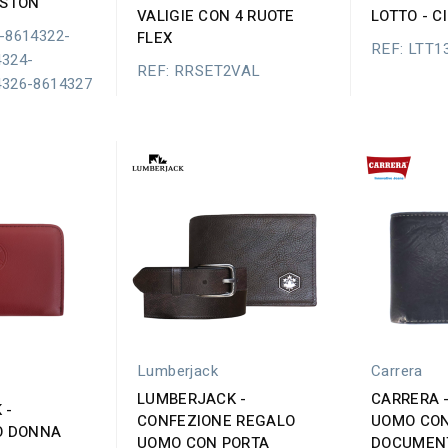
OSTON
VALIGIE CON 4 RUOTE
LOTTO - 
-8614322-
FLEX
REF: LTT1
4324-
REF: RRSET2VAL
4326-8614327
Lumberjack
Carrera
LUMBERJACK -
CARRERA 
 -
CONFEZIONE REGALO
UOMO CON
O DONNA
UOMO CON PORTA
DOCUMENT