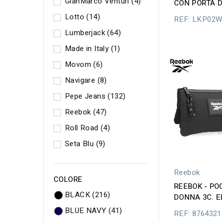
GianMarco Venturi
(4)
CON PORTA 
Lotto
(14)
REF: LKP02
Lumberjack
(64)
Made in Italy
(1)
Movom
(6)
Navigare
(8)
Pepe Jeans
(132)
Reebok
(47)
Roll Road
(4)
Seta Blu
(9)
Reebok
COLORE
REEBOK - P
BLACK
(216)
DONNA 3C. E
BLUE NAVY
(41)
REF: 8764321