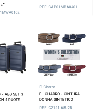
RE*
REF: CAP01MBA0401
01MWA0102
El Charro
EL CHARRO - CINTURA
 - ABS SET 3
DONNA SINTETICO
ON 4 RUOTE
REF: C2141-68U25