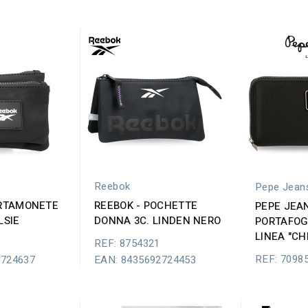
Reebok
Pepe Jean
ORTAMONETE
REEBOK - POCHETTE
PEPE JEAN
LSIE
DONNA 3C. LINDEN NERO
PORTAFOG
LINEA "CH
REF: 8754321
REF: 7098
2724637
EAN: 8435692724453