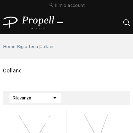
Il mio account

Home
Bigiotteria
Collane
Collane

Rilevanza