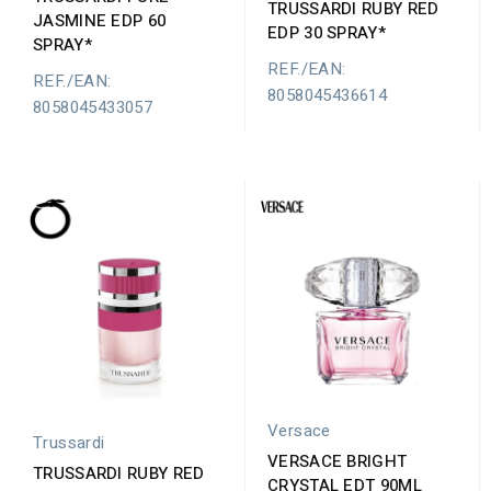
TRUSSARDI RUBY RED
JASMINE EDP 60
EDP 30 SPRAY*
SPRAY*
REF./EAN:
REF./EAN:
8058045436614
8058045433057
Versace
Trussardi
VERSACE BRIGHT
TRUSSARDI RUBY RED
CRYSTAL EDT 90ML