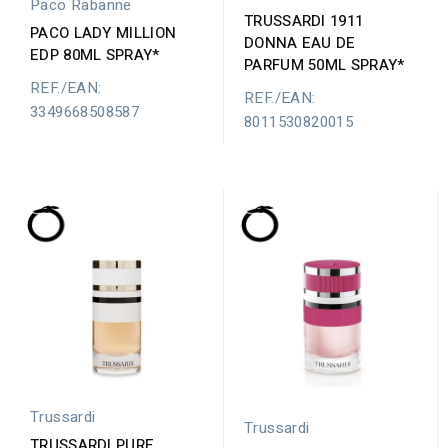
Paco Rabanne
TRUSSARDI 1911
PACO LADY MILLION
DONNA EAU DE
EDP 80ML SPRAY*
PARFUM 50ML SPRAY*
REF./EAN:
REF./EAN:
3349668508587
8011530820015
Trussardi
Trussardi
TRUSSARDI PURE