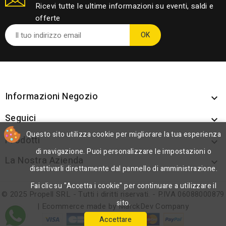
Ricevi tutte le ultime informazioni su eventi, saldi e
offerte
Informazioni Negozio

Seguici

Questo sito utilizza cookie per migliorare la tua esperienza
Prodotti

di navigazione. Puoi personalizzare le impostazioni o
La Nostra Azienda

disattivarli direttamente dal pannello di amministrazione.
Fai clic su "Accetta i cookie" per continuare a utilizzare il
© 2025 Propell SRL - Tutti i diritti riservati. - P.IVA 06088000879
sito.
| Ecommerce made by
MarckDev Company
Accettare