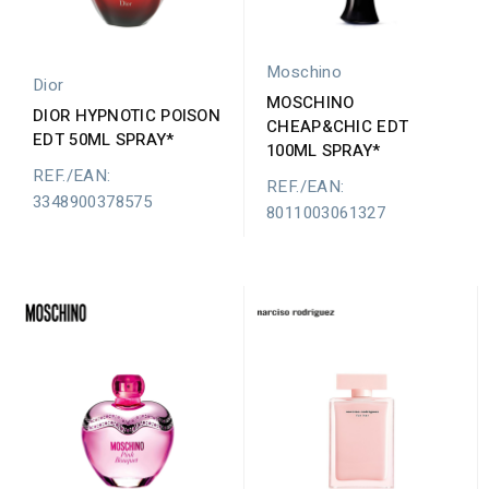
Moschino
Dior
MOSCHINO
DIOR HYPNOTIC POISON
CHEAP&CHIC EDT
EDT 50ML SPRAY*
100ML SPRAY*
REF./EAN:
REF./EAN:
3348900378575
8011003061327