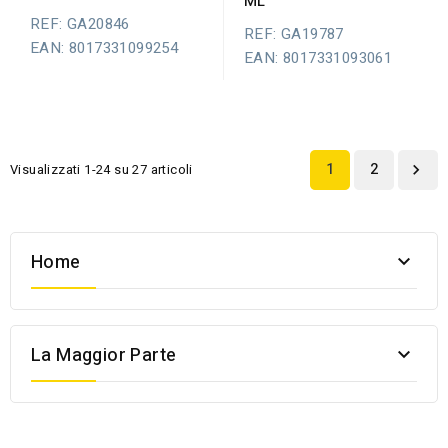
ML
REF: GA20846
REF: GA19787
EAN: 8017331099254
EAN: 8017331093061
1
2
Visualizzati 1-24 su 27 articoli

Home

La Maggior Parte
