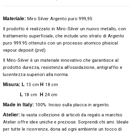
Miro Silver Argento puro 999,95
M
ateriale:
Il prodotto é realizzato in Miro-Silver un nuovo metallo, con
trattamento superficiale, che include uno strato di Argento
puro 999.95 ottenuto con un processo atomico phisical
vapour deposit (pvd).
Il Miro-Silver è un materiale innovativo che garantisce al
prodotto durezza, resistenza all'ossidazione, antigraffio e
lucentezza superiori alla norma.
13 cm
18 cm
Misura:
L
H
18 cm
24 cm
L
H
100%. Inciso sulla placca in argento.
Made in Italy:
la vasta collezione di articoli da regalo a marchio
Atelier:
Atelier offre idee uniche e preziose. Sorprendi chi ami. Ideale
per tutte le ricorrenze, dona ad ogni ambiente un tocco di