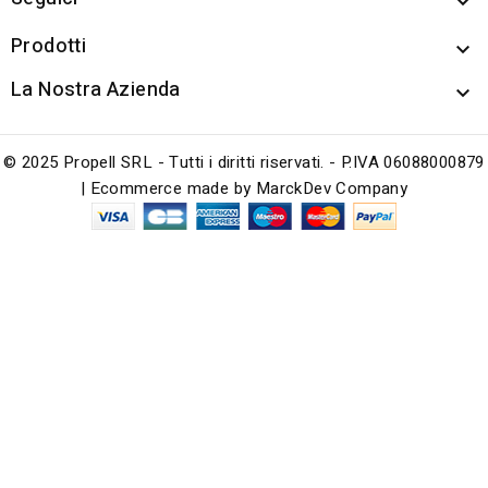

Prodotti

La Nostra Azienda

© 2025 Propell SRL - Tutti i diritti riservati. - P.IVA 06088000879
| Ecommerce made by
MarckDev Company