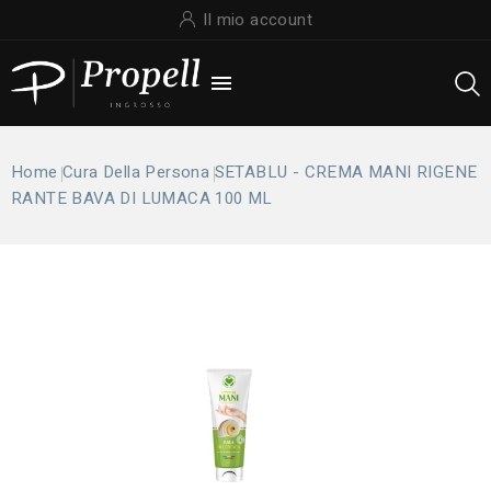
Il mio account

Home
Cura Della Persona
SETABLU - CREMA MANI RIGENE
RANTE BAVA DI LUMACA 100 ML