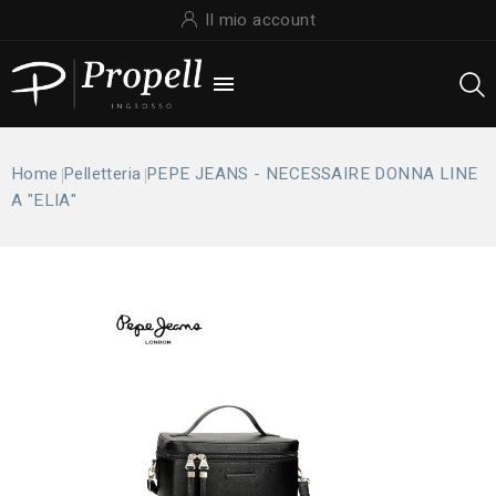
Il mio account

Home
Pelletteria
PEPE JEANS - NECESSAIRE DONNA LINE
A "ELIA"