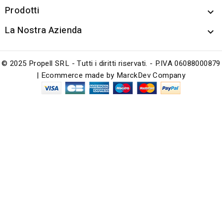
Prodotti

La Nostra Azienda

© 2025 Propell SRL - Tutti i diritti riservati. - P.IVA 06088000879
| Ecommerce made by
MarckDev Company