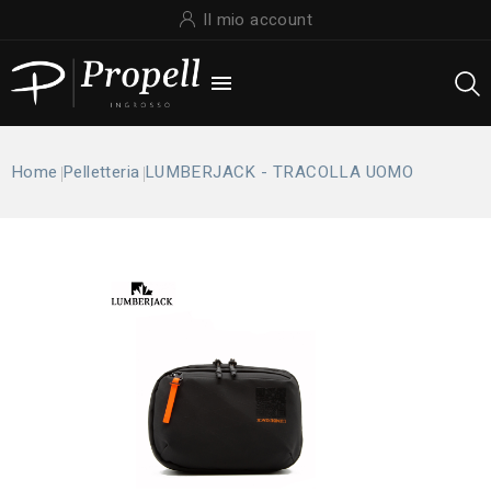
Il mio account

Home
Pelletteria
LUMBERJACK - TRACOLLA UOMO