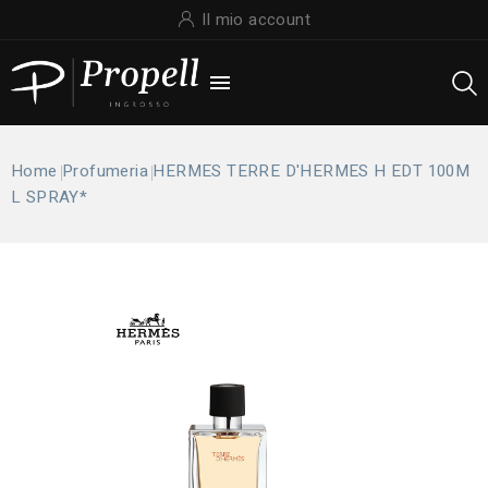
Il mio account

Home
Profumeria
HERMES TERRE D'HERMES H EDT 100M
L SPRAY*