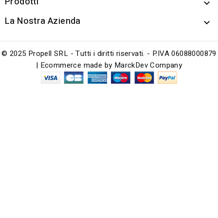
Prodotti

La Nostra Azienda

© 2025 Propell SRL - Tutti i diritti riservati. - P.IVA 06088000879
| Ecommerce made by
MarckDev Company