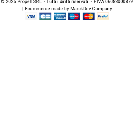
© 2025 Propell SRL - Tutti i diritti riservati. - P.IVA 06088000879
| Ecommerce made by
MarckDev Company