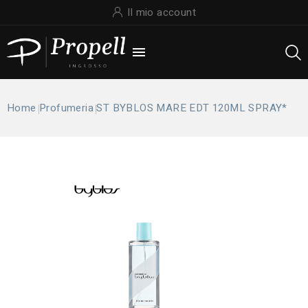
Il mio account

Home
Profumeria
ST BYBLOS MARE EDT 120ML SPRAY*