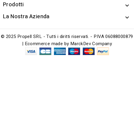
Prodotti

La Nostra Azienda

© 2025 Propell SRL - Tutti i diritti riservati. - P.IVA 06088000879
| Ecommerce made by
MarckDev Company