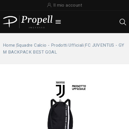
Il mio account

Home
Squadre Calcio - Prodotti Ufficiali
FC JUVENTUS - GY
M BACKPACK BEST GOAL